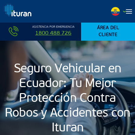
Ir al contenido principal
ASISTENCIA POR EMERGENCIA
ÁREA DEL
1800 488 726
CLIENTE
Seguro Vehicular en
Ecuador: Tu Mejor
Protección Contra
Robos y Accidentes con
Ituran